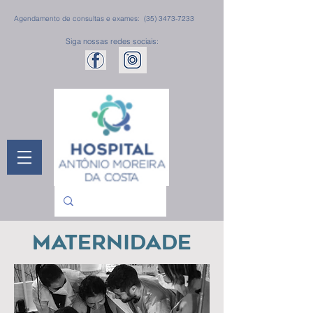
Agendamento de consultas e exames:
(35) 3473-7233
Siga nossas redes sociais:
MATERNIDADE