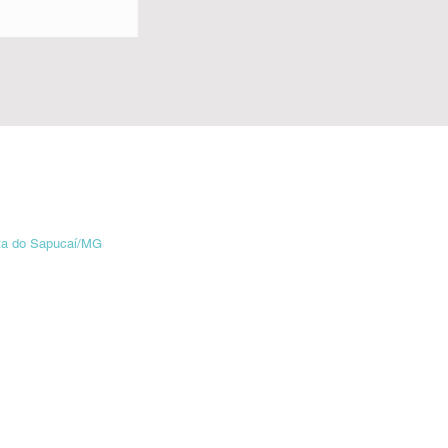
ta do Sapucaí/MG