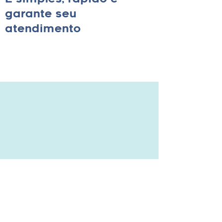
É simples, rápido e
garante seu
atendimento
calle celular Joaquim Neto, 186 - Centro |
Santa
Rita do Sapucaí/MG